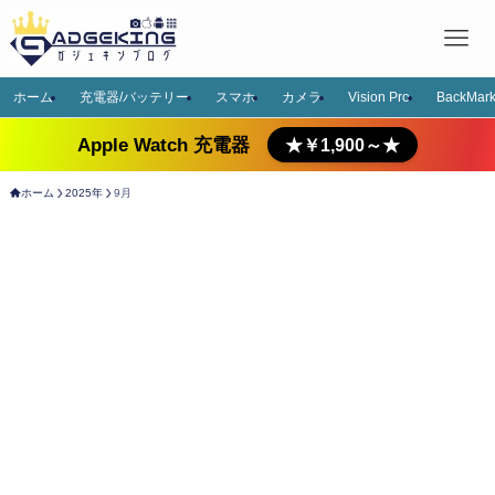
ホーム
充電器/バッテリー
スマホ
カメラ
Vision Pro
BackMark
Apple Watch 充電器
★￥1,900～★
ホーム
2025年
9月