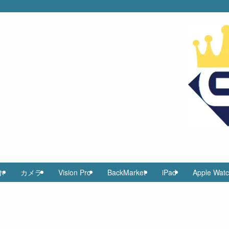
ホ
カメラ
Vision Pro
BackMarket
iPad
Apple Wat