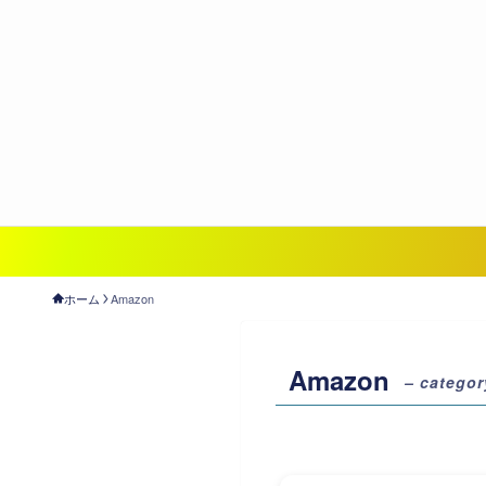
ホーム
Amazon
Amazon
– categor