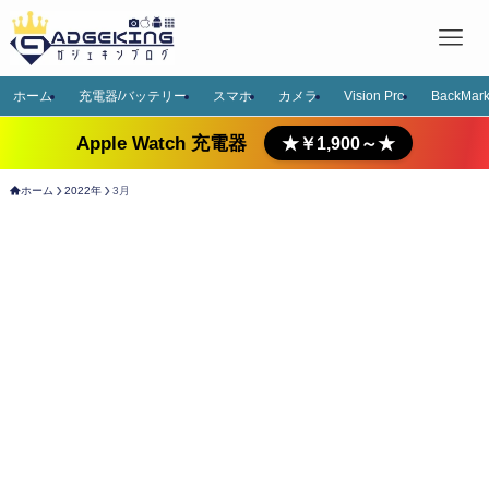
ホーム
充電器/バッテリー
スマホ
カメラ
Vision Pro
BackMark
Apple Watch 充電器
★￥1,900～★
ホーム
2022年
3月