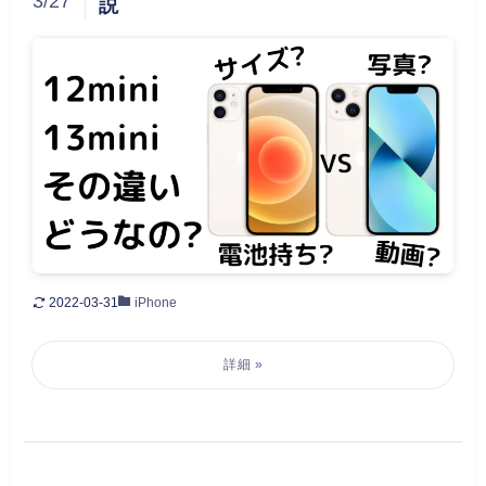
3/27
説
2022-03-31
iPhone