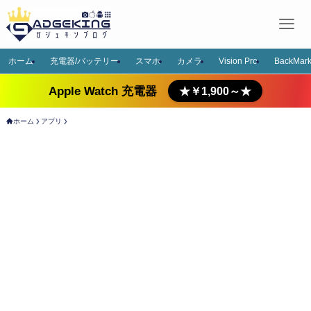
ホーム
充電器/バッテリー
スマホ
カメラ
Vision Pro
BackMark
Apple Watch 充電器
★￥1,900～★
ホーム
アプリ