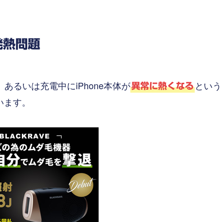
 発熱問題
時、あるいは充電中にiPhone本体が
という
異常に熱くなる
います。