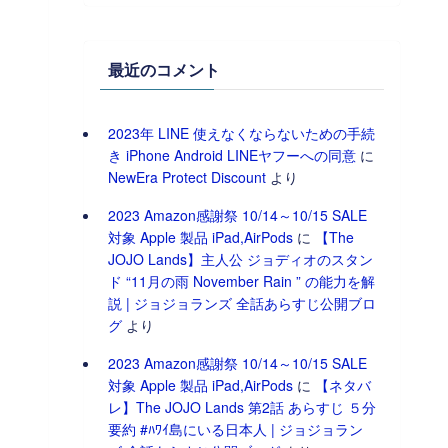
最近のコメント
2023年 LINE 使えなくならないための手続
き iPhone Android LINEヤフーへの同意
に
NewEra Protect Discount
より
2023 Amazon感謝祭 10/14～10/15 SALE
対象 Apple 製品 iPad,AirPods
に
【The
JOJO Lands】主人公 ジョディオのスタン
ド “11月の雨 November Rain ” の能力を解
説 | ジョジョランズ 全話あらすじ公開ブロ
グ
より
2023 Amazon感謝祭 10/14～10/15 SALE
対象 Apple 製品 iPad,AirPods
に
【ネタバ
レ】The JOJO Lands 第2話 あらすじ ５分
要約 #ﾊﾜｲ島にいる日本人 | ジョジョラン