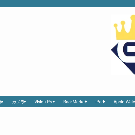
ホ
カメラ
Vision Pro
BackMarket
iPad
Apple Wat