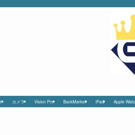
ホ
カメラ
Vision Pro
BackMarket
iPad
Apple Wat