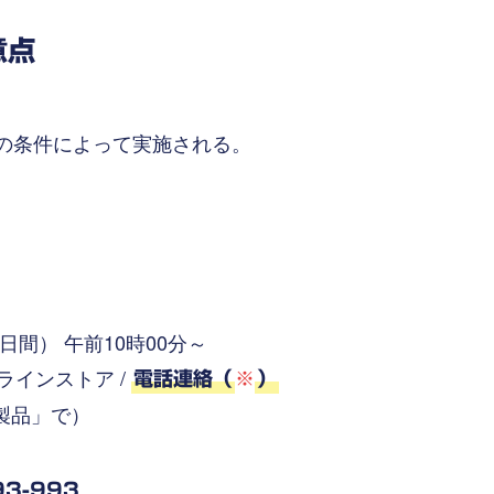
意点
下の条件によって実施される。
2日間） 午前10時00分～
オンラインストア /
電話連絡（
※
）
製品」で）
。
93-993