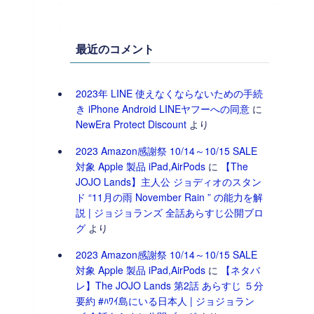
最近のコメント
2023年 LINE 使えなくならないための手続
き iPhone Android LINEヤフーへの同意
に
NewEra Protect Discount
より
2023 Amazon感謝祭 10/14～10/15 SALE
対象 Apple 製品 iPad,AirPods
に
【The
JOJO Lands】主人公 ジョディオのスタン
ド “11月の雨 November Rain ” の能力を解
説 | ジョジョランズ 全話あらすじ公開ブロ
グ
より
2023 Amazon感謝祭 10/14～10/15 SALE
対象 Apple 製品 iPad,AirPods
に
【ネタバ
レ】The JOJO Lands 第2話 あらすじ ５分
要約 #ﾊﾜｲ島にいる日本人 | ジョジョラン