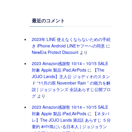
最近のコメント
2023年 LINE 使えなくならないための手続
き iPhone Android LINEヤフーへの同意
に
NewEra Protect Discount
より
2023 Amazon感謝祭 10/14～10/15 SALE
対象 Apple 製品 iPad,AirPods
に
【The
JOJO Lands】主人公 ジョディオのスタン
ド “11月の雨 November Rain ” の能力を解
説 | ジョジョランズ 全話あらすじ公開ブロ
グ
より
2023 Amazon感謝祭 10/14～10/15 SALE
対象 Apple 製品 iPad,AirPods
に
【ネタバ
レ】The JOJO Lands 第2話 あらすじ ５分
要約 #ﾊﾜｲ島にいる日本人 | ジョジョラン