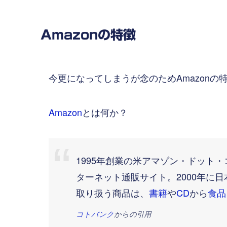
Amazonの特徴
今更になってしまうが念のためAmazon
Amazon
とは何か？
1995年創業の米アマゾン・ドット
ターネット通販サイト。2000年に日本
取り扱う商品は、
書籍
や
CD
から
食品
コトバンク
からの引用