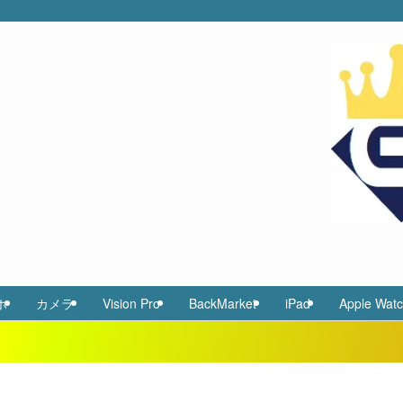
ホ
カメラ
Vision Pro
BackMarket
iPad
Apple Wat