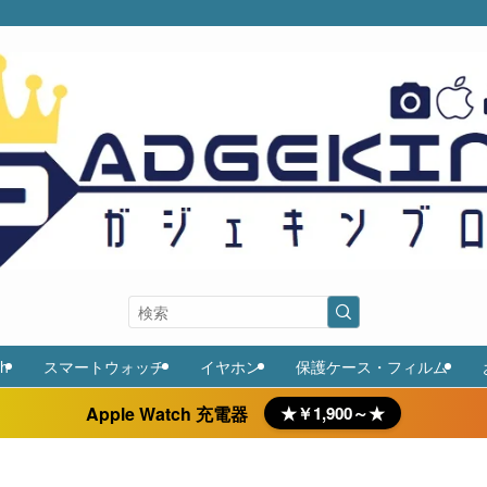
ch
スマートウォッチ
イヤホン
保護ケース・フィルム
Apple Watch 充電器
★￥1,900～★