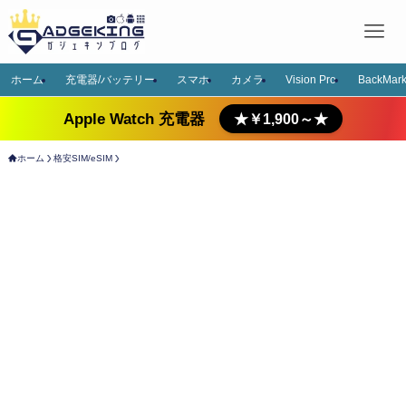
ホーム
充電器/バッテリー
スマホ
カメラ
Vision Pro
BackMark
Apple Watch 充電器
★￥1,900～★
ホーム
格安SIM/eSIM