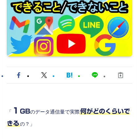
１
GB
何がどのくらいで
「
のデータ通信量で実際
きる
の？」