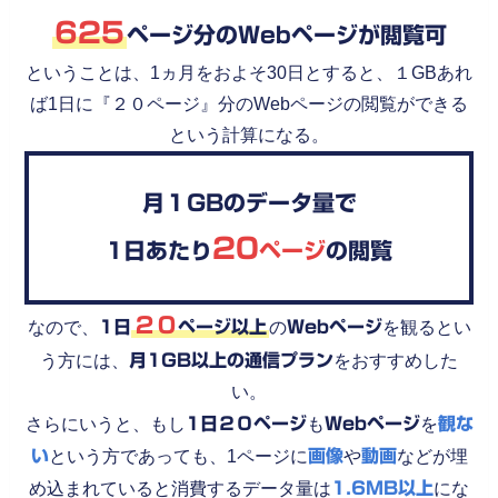
625
ページ分のWebページが閲覧可
ということは、1ヵ月をおよそ30日とすると、１GBあれ
ば1日に『２０ページ』分のWebページの閲覧ができる
という計算になる。
月１GBのデータ量で
20
1日あたり
ページ
の閲覧
２０
なので、
1日
ページ以上
の
Webページ
を観るとい
う方には、
月1GB以上の通信プラン
をおすすめした
い。
さらにいうと、もし
1日２０ページ
も
Webページ
を
観な
い
という方であっても、1ページに
画像
や
動画
などが埋
め込まれていると消費するデータ量は
1.6MB以上
にな