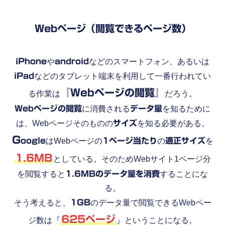
Webページ（閲覧できるページ数）
iPhone
や
android
などのスマートフォン、あるいは
iPad
などのタブレット端末を利用して一番行われてい
『Webページの閲覧』
る作業は
だろう。
Webページの閲覧
に消費される
データ量
を知るために
は、Webページそのものの
サイズ
を知る必要がある。
G
oogle
はWebページの
1ページ当たり
の
適正サイズ
を
1.6MB
としている。そのためWebサイト1ページ分
を閲覧すると
1.6MBのデータ量を消費
することにな
る。
そう考えると、
1GB
のデータ量で閲覧できるWebペー
625ページ
ジ数は『
』ということになる。