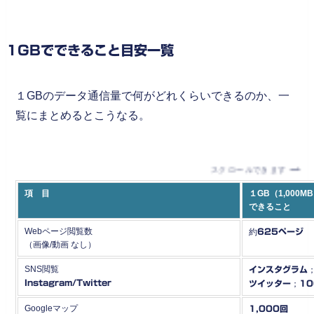
1GBでできること目安一覧
１GBのデータ通信量で何がどれくらいできるのか、一
覧にまとめるとこうなる。
スクロールできます
項 目
１GB（1,000M
できること
Webページ閲覧数
約
625ページ
（画像/動画 なし）
SNS閲覧
インスタグラム
Instagram/Twitter
ツイッター
；
10
Googleマップ
1,000回