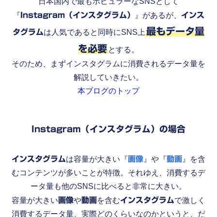
日本国内で最もポピュラーなSNSとして
『
Instagram（インスタグラム）
』があるが、
インス
最もデータ量
タグラム
は人気であると同時にSNS上
を必要
とする。
そのため、まずインスタグラムに消費されるデータ量を
解説していきたい。
本ブログのトップ
Instagram（インスタグラム）の場合
インスタグラム
は容量が大きい『
画像
』や『
動画
』を含
むコンテンツが多いことが特徴。それゆえ、消費するデ
ータ量も他のSNSに比べると非常に大きい。
容量が大きい
画像
や
動画
を含む
インスタグラム
で激しく
消費するデータ量、実際どのくらいなのかというと、だ