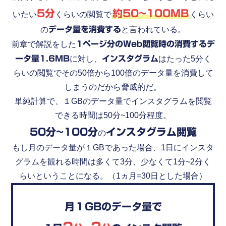
5分
約50~100MB
いたい
くらいの閲覧で
くらい
の
データ量を消費する
と言われている。
前章で解説をした
1ページ分のWeb閲覧時の消費するデ
ータ量1.6MB
に対し、
インスタグラム
はたった5分く
らいの閲覧でその50倍から100倍のデータ量を消費して
しまうのだから脅威的だ。
単純計算で、１GBのデータ量でインスタグラムを閲覧
できる時間は50分~100分程度。
50分~100分
インスタグラム閲覧
の
もし月のデータ量が１GBであった場合、1日にインスタ
グラムを観れる時間は多くて3分、少なくて1分~2分く
らいということになる。（1ヵ月=30日とした場合）
月１GBのデータ量で