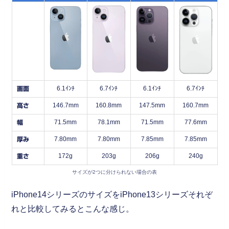
6.1ｲﾝﾁ
6.7ｲﾝﾁ
6.1ｲﾝﾁ
6.7ｲﾝﾁ
画面
146.7mm
160.8mm
147.5mm
160.7mm
高さ
71.5mm
78.1mm
71.5mm
77.6mm
幅
7.80mm
7.80mm
7.85mm
7.85mm
厚み
172g
203g
206g
240g
重さ
サイズが2つに分けられない場合の表
iPhone14シリーズのサイズをiPhone13シリーズそれぞ
れと比較してみるとこんな感じ。