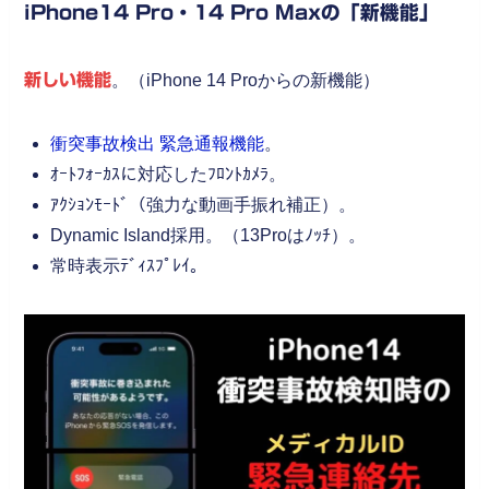
iPhone14 Pro・14 Pro Maxの「新機能」
新しい機能
。（iPhone 14 Proからの新機能）
衝突事故検出 緊急通報機能
。
ｵｰﾄﾌｫｰｶｽに対応したﾌﾛﾝﾄｶﾒﾗ。
ｱｸｼｮﾝﾓｰﾄﾞ（強力な動画手振れ補正）。
Dynamic Island採用。（13Proはﾉｯﾁ）。
常時表示ﾃﾞｨｽﾌﾟﾚｲ。