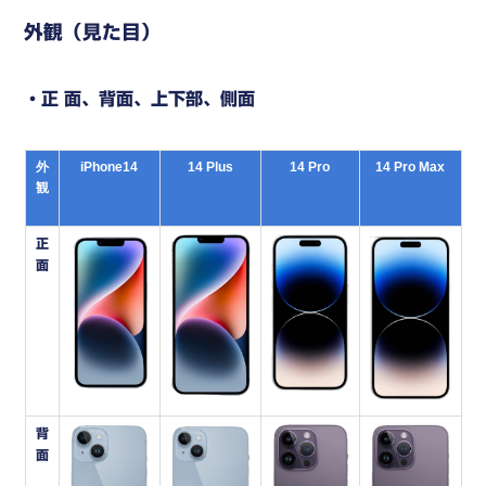
外観（見た目）
・正 面、背面、上下部、側面
外
iPhone14
14 Plus
14 Pro
14 Pro Max
観
正
面
背
面