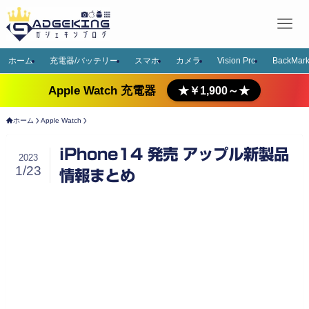
ホーム
充電器/バッテリー
スマホ
カメラ
Vision Pro
BackMark
Apple Watch 充電器
★￥1,900～★
ホーム
Apple Watch
iPhone14 発売 アップル新製品
2023
1/23
情報まとめ