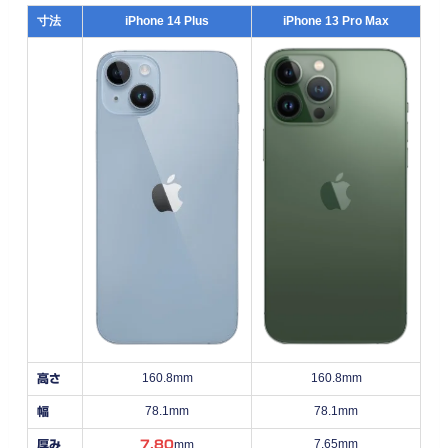
寸法
iPhone 14 Plus
iPhone 13 Pro Max
160.8mm
160.8mm
高さ
78.1mm
78.1mm
幅
7.65mm
厚み
7.80
mm