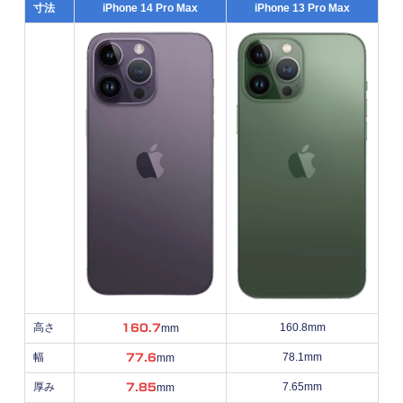
寸法
iPhone 14 Pro Max
iPhone 13 Pro Max
高さ
160.8mm
160.7
mm
幅
78.1mm
77.6
mm
厚み
7.65mm
7.85
mm