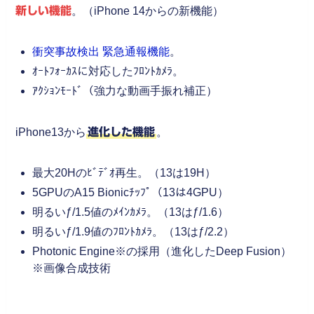
新しい機能
。（iPhone 14からの新機能）
衝突事故検出 緊急通報機能
。
ｵｰﾄﾌｫｰｶｽに対応したﾌﾛﾝﾄｶﾒﾗ。
ｱｸｼｮﾝﾓｰﾄﾞ（強力な動画手振れ補正）
iPhone13から
進化した機能
。
最大20Hのﾋﾞﾃﾞｵ再生。（13は19H）
5GPUのA15 Bionicﾁｯﾌﾟ（13は4GPU）
明るいƒ/1.5値のﾒｲﾝｶﾒﾗ。（13はƒ/1.6）
明るいƒ/1.9値のﾌﾛﾝﾄｶﾒﾗ。（13はƒ/2.2）
Photonic Engine※の採用（進化したDeep Fusion）
※画像合成技術