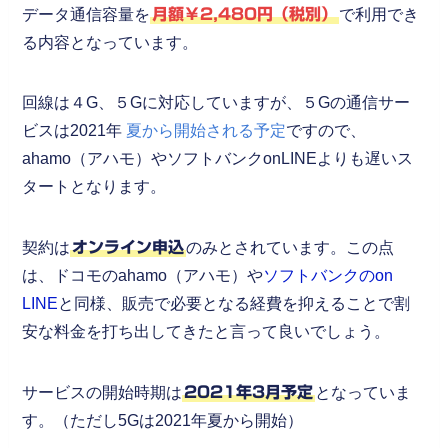
データ通信容量を
月額￥2,480円（税別）
で利用でき
る内容となっています。
回線は４G、５Gに対応していますが、５Gの通信サー
ビスは2021年
夏から開始される予定
ですので、
ahamo（アハモ）やソフトバンクonLINEよりも遅いス
タートとなります。
契約は
オンライン申込
のみとされています。この点
は、ドコモのahamo（アハモ）や
ソフトバンクのon
LINE
と同様、販売で必要となる経費を抑えることで割
安な料金を打ち出してきたと言って良いでしょう。
サービスの開始時期は
2021年3月予定
となっていま
す。（ただし5Gは2021年夏から開始）