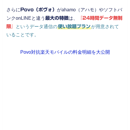
さらに
Povo（ポヴォ）
がahamo（アハモ）やソフトバ
ンクonLINEと違う
最大の特徴
は、
『24時間データ無制
限』
というデータ通信の
使い放題プラン
が用意されて
いることです。
Povo対抗楽天モバイルの料金明細を大公開