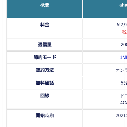
概要
ah
料金
￥2,9
税
通信量
20
節約モード
1M
契約方法
オン
無料通話
5
回線
ド
4G
開始
時期
202