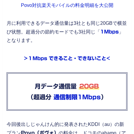
Povo対抗楽天モバイルの料金明細を大公開
月に利用できるデータ通信量は3社とも同じ20GBで横並
び状態。超過分の節約モードでも3社同じ「
1Mbps
」
となります。
>１Mbps できること・できないこと<
月データ通信量
20GB
（超過分
通信制限1Mbps
）
今回後出しじゃんけん的に発表されたKDDI（au）の新
プラン
Povo（ポヴォ）
の料金は、ドコモのahamo（ア