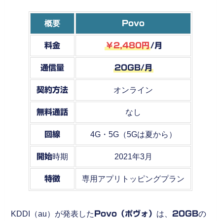
概要
Povo
料金
￥2,480円
/月
通信量
20GB/月
契約方法
オンライン
無料通話
なし
回線
4G・5G（5Gは夏から）
開始
時期
2021年3月
特徴
専用アプリトッピングプラン
KDDI（au）が発表した
Povo（ポヴォ）
は、
20GB
の