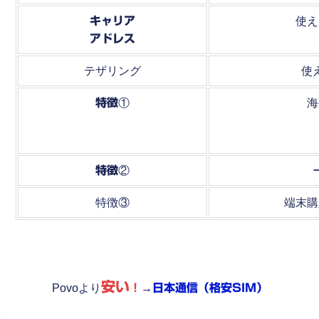
キャリア
使え
アドレス
テザリング
使
特徴
①
海
特徴
②
特徴③
端末購
安い
Povoより
！
→
日本通信（格安SIM）