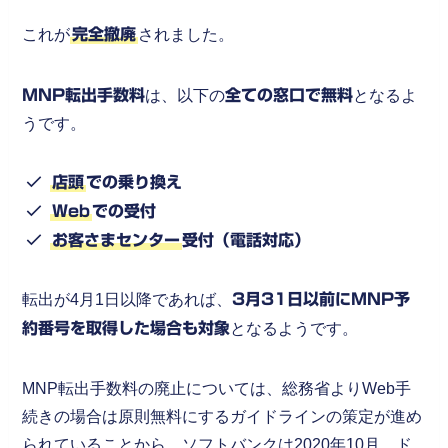
これが
完全撤廃
されました。
MNP転出手数料
は、以下の
全ての窓口で無料
となるよ
うです。
店頭
での乗り換え
Web
での受付
お客さまセンター
受付（電話対応）
転出が4月1日以降であれば、
3月31日以前にMNP予
約番号を取得した場合も対象
となるようです。
MNP転出手数料の廃止については、総務省よりWeb手
続きの場合は原則無料にするガイドラインの策定が進め
られていることから、ソフトバンクは2020年10月、ド