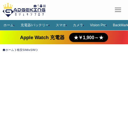
ホーム
充電器/バッテリー
スマホ
カメラ
Vision Pro
BackMark
Apple Watch 充電器
★￥1,900～★
ホーム
格安SIM/eSIM